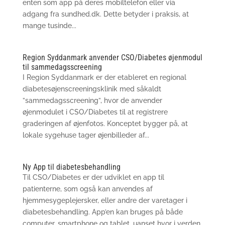
enten som app på deres mobiltelefon eller via
adgang fra sundhed.dk. Dette betyder i praksis, at
mange tusinde...
Region Syddanmark anvender CSO/Diabetes øjenmodul
til sammedagsscreening
I Region Syddanmark er der etableret en regional
diabetesøjenscreeningsklinik med såkaldt
”sammedagsscreening”, hvor de anvender
øjenmodulet i CSO/Diabetes til at registrere
graderingen af øjenfotos. Konceptet bygger på, at
lokale sygehuse tager øjenbilleder af...
Ny App til diabetesbehandling
Til CSO/Diabetes er der udviklet en app til
patienterne, som også kan anvendes af
hjemmesygeplejersker, eller andre der varetager i
diabetesbehandling. App’en kan bruges på både
computer, smartphone og tablet, uanset hvor i verden